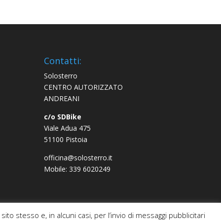
Contatti:
Solosterro
CENTRO AUTORIZZATO
ANDREANI
c/o SDBike
Viale Adua 475
51100 Pistoia
officina@solosterro.it
Mobile: 339 6020249
ito stesso e, in alcuni casi, per l’invio di messaggi pubblicitari