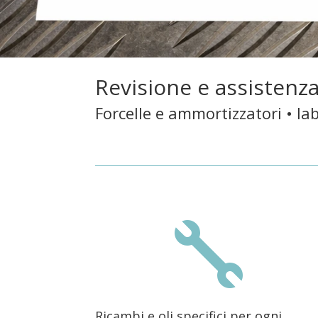
Revisione e assistenz
Forcelle e ammortizzatori • lab

Ricambi e oli specifici per ogni