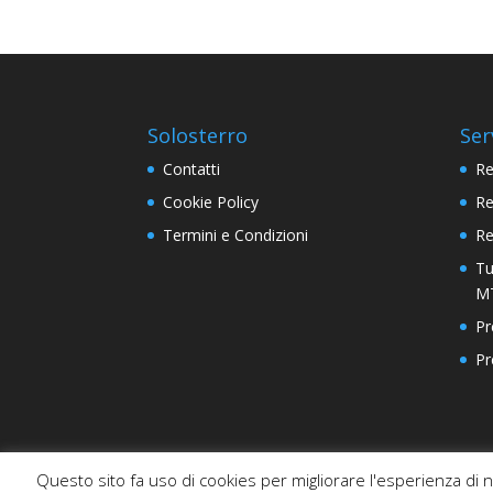
Solosterro
Ser
Contatti
Re
Cookie Policy
Re
Termini e Condizioni
Re
Tu
M
Pr
Pr
Questo sito fa uso di cookies per migliorare l'esperienza di navi
Contatti
Cookie Policy
Termini e Condi