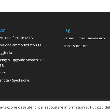
vizi
Tag
visione forcelle MTB
catena
manutenzione mtb
visione ammortizzatori MTB
trasmissione mtb
ggisella
ning & Upgrade Sospensioni
TB
ezzi
enota / Spedizione
gazione degli utenti, per raccogliere informazioni sull'utilizzo del s
zioni