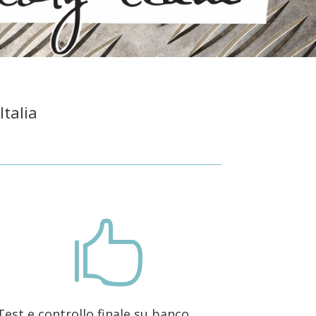
Italia

Test e controllo finale su banco