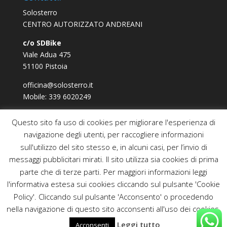
Solosterro
CENTRO AUTORIZZATO ANDREANI
c/o SDBike
Viale Adua 475
51100 Pistoia
officina@solosterro.it
Mobile: 339 6020249
Questo sito fa uso di cookies per migliorare l'esperienza di
navigazione degli utenti, per raccogliere informazioni
sull'utilizzo del sito stesso e, in alcuni casi, per l’invio di
Contatti
Cookie Policy
messaggi pubblicitari mirati. Il sito utilizza sia cookies di prima
Termini e Condizioni
parte che di terze parti. Per maggiori informazioni leggi
l'informativa estesa sui cookies cliccando sul pulsante 'Cookie
Policy'. Cliccando sul pulsante 'Acconsento' o procedendo
nella navigazione di questo sito acconsenti all'uso dei cookies.
Solosterro di Capecchi Claudio, Viale Adua 475, 51100,
Leggi tutto
Acconsenti
Pistoia, P.IVA 01878780475-
Privacy Policy