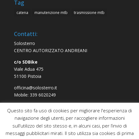
Tag
catena
manutenzione mtb
trasmissione mtb
Contatti:
Solosterro
CENTRO AUTORIZZATO ANDREANI
c/o SDBike
Viale Adua 475
51100 Pistoia
officina@solosterro.it
Mobile: 339 6020249
Questo sito fa uso di cookies per migliorare l'esperienza di
navigazione degli utenti, per raccogliere informazioni
sull'utilizzo del sito stesso e, in alcuni casi, per l’invio di
Contatti
Cookie Policy
messaggi pubblicitari mirati. Il sito utilizza sia cookies di prima